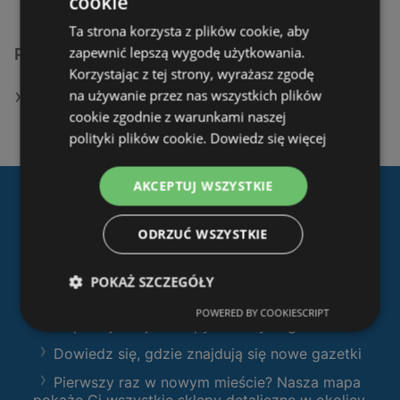
cookie
Ta strona korzysta z plików cookie, aby
zapewnić lepszą wygodę użytkowania.
Podobne sklepy detaliczne
Korzystając z tej strony, wyrażasz zgodę
na używanie przez nas wszystkich plików
Oferty JYSK
cookie zgodnie z warunkami naszej
polityki plików cookie.
Dowiedz się więcej
AKCEPTUJ WSZYSTKIE
Pobierz naszą aplikację
ODRZUĆ WSZYSTKIE
Ofertolino.pl
:
Filtruj sklepy według kategorii i przeglądaj
POKAŻ SZCZEGÓŁY
produkty i gazetki
POWERED BY COOKIESCRIPT
Zaplanuj swoje zakupy z naszymi gazetkami
Dowiedz się, gdzie znajdują się nowe gazetki
Pierwszy raz w nowym mieście? Nasza mapa