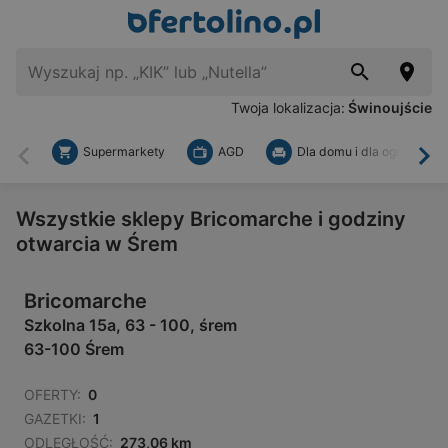
Twoja lokalizacja:
Świnoujście
Supermarkety
AGD
Dla domu i dla ogrodu
Wstecz
Dal
Wszystkie sklepy Bricomarche i godziny
otwarcia w Śrem
Bricomarche
Szkolna 15a, 63 - 100, śrem
63-100 Śrem
OFERTY:
0
GAZETKI:
1
ODLEGŁOŚĆ:
273,06 km