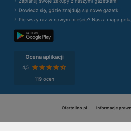
Zaplanuj swoje zakupy z naszymi gazetkami
Dowiedz się, gdzie znajdują się nowe gazetki
Pierwszy raz w nowym mieście? Nasza mapa pokaże
Ocena aplikacji
4,5
119 ocen
Ofertolino.pl
Informacje praw