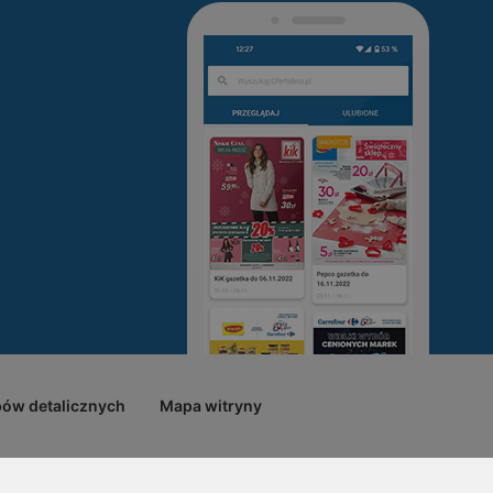
pów detalicznych
Mapa witryny