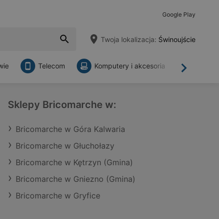
Google Play
Twoja lokalizacja:
Świnoujście
wie
Telecom
Komputery i akcesoria
Sklepy
Dalej
Sklepy Bricomarche w:
Bricomarche w Góra Kalwaria
Bricomarche w Głuchołazy
Bricomarche w Kętrzyn (Gmina)
Bricomarche w Gniezno (Gmina)
Bricomarche w Gryfice