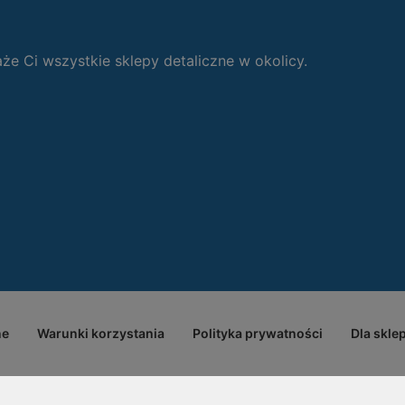
 Ci wszystkie sklepy detaliczne w okolicy.
ne
Warunki korzystania
Polityka prywatności
Dla skle