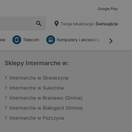
Google Play
Twoja lokalizacja:
Świnoujście
wie
Telecom
Komputery i akcesoria
Sklepy
Dalej
Sklepy Intermarche w:
Intermarche w Skwierzyna
Intermarche w Sulechów
Intermarche w Braniewo (Gmina)
Intermarche w Białogard (Gmina)
Intermarche w Pszczyna