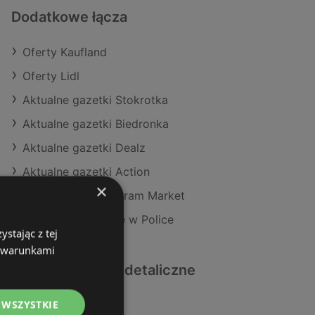
Dodatkowe łącza
Oferty Kaufland
Oferty Lidl
Aktualne gazetki Stokrotka
Aktualne gazetki Biedronka
Aktualne gazetki Dealz
Aktualne gazetki Action
×
Aktualne gazetki Gram Market
Sklepy Intermarche w Police
stając z tej
z warunkami
Podobne sklepy detaliczne
 WSZYSTKIE
Oferty Kaufland