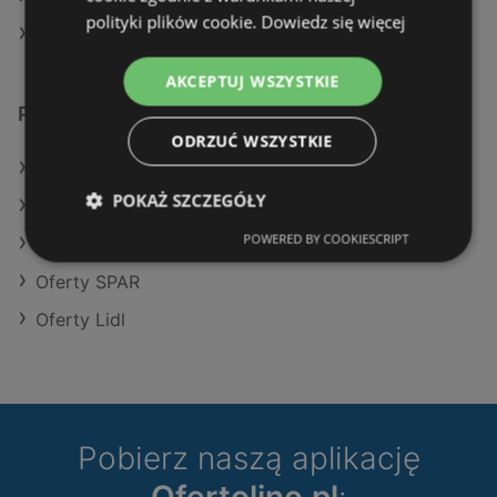
polityki plików cookie.
Dowiedz się więcej
Sklepy Intermarche w Police
AKCEPTUJ WSZYSTKIE
Podobne sklepy detaliczne
ODRZUĆ WSZYSTKIE
Oferty POLOmarket
POKAŻ SZCZEGÓŁY
Oferty Selgros
POWERED BY COOKIESCRIPT
Oferty Eurocash
Oferty SPAR
Oferty Lidl
Pobierz naszą aplikację