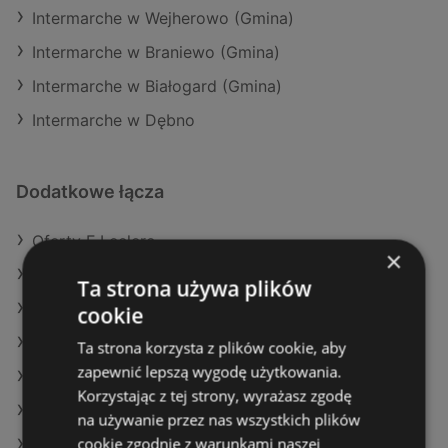
Intermarche w Wejherowo (Gmina)
Intermarche w Braniewo (Gmina)
Intermarche w Białogard (Gmina)
Intermarche w Dębno
Dodatkowe łącza
Oferty E.Leclerc
×
Oferty Gram Market
Ta strona używa plików
Aktualne gazetki Eurocash
cookie
Aktualne gazetki Dino
Ta strona korzysta z plików cookie, aby
zapewnić lepszą wygodę użytkowania.
Aktualne gazetki Kaufland
Korzystając z tej strony, wyrażasz zgodę
Aktualne gazetki Carrefour
na używanie przez nas wszystkich plików
cookie zgodnie z warunkami naszej
Aktualne gazetki Żabka