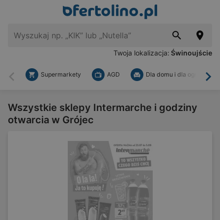
Twoja lokalizacja:
Świnoujście
Supermarkety
AGD
Dla domu i dla ogrodu
Wstecz
Dal
Wszystkie sklepy Intermarche i godziny
otwarcia w Grójec