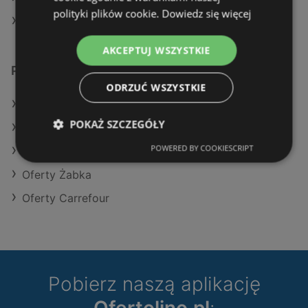
polityki plików cookie.
Dowiedz się więcej
Sklepy Intermarche w Police
AKCEPTUJ WSZYSTKIE
Podobne sklepy detaliczne
ODRZUĆ WSZYSTKIE
Oferty POLOmarket
POKAŻ SZCZEGÓŁY
Oferty Makro
POWERED BY COOKIESCRIPT
Oferty Stokrotka
Oferty Żabka
Oferty Carrefour
Pobierz naszą aplikację