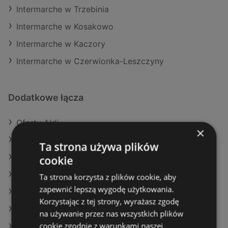
Intermarche w Trzebinia
Intermarche w Kosakowo
Intermarche w Kaczory
Intermarche w Czerwionka-Leszczyny
Dodatkowe łącza
Oferty Aldi
×
Oferty E.Leclerc
Ta strona używa plików
Aktualne gazetki Netto
cookie
Aktualne gazetki Biedronka
Ta strona korzysta z plików cookie, aby
zapewnić lepszą wygodę użytkowania.
Aktualne gazetki Selgros
Korzystając z tej strony, wyrażasz zgodę
Aktualne gazetki POLOmarket
na używanie przez nas wszystkich plików
cookie zgodnie z warunkami naszej
Aktualne gazetki Eurocash