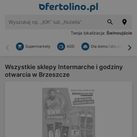
Twoja lokalizacja:
Świnoujście
Supermarkety
AGD
Dla domu i dla ogrodu
Wstecz
Dal
Wszystkie sklepy Intermarche i godziny
otwarcia w Brzeszcze