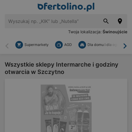
Twoja lokalizacja:
Świnoujście
Supermarkety
AGD
Dla domu i dla ogrodu
Wstecz
Dal
Wszystkie sklepy Intermarche i godziny
otwarcia w Szczytno