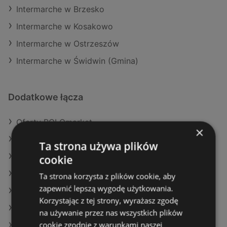
Intermarche w Brzesko
Intermarche w Kosakowo
Intermarche w Ostrzeszów
Intermarche w Świdwin (Gmina)
Dodatkowe łącza
Oferty POLOmarket
×
Oferty Carrefour
Ta strona używa plików
Aktualne gazetki SPAR
cookie
Aktualne gazetki Selgros
Ta strona korzysta z plików cookie, aby
zapewnić lepszą wygodę użytkowania.
Aktualne gazetki Stokrotka
Korzystając z tej strony, wyrażasz zgodę
Aktualne gazetki Gram Market
na używanie przez nas wszystkich plików
cookie zgodnie z warunkami naszej
Aktualne gazetki Eurocash