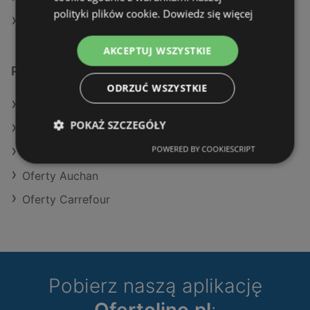
polityki plików cookie.
Dowiedz się więcej
Sklepy Intermarche w Police
AKCEPTUJ WSZYSTKIE
Podobne sklepy detaliczne
ODRZUĆ WSZYSTKIE
Oferty POLOmarket
POKAŻ SZCZEGÓŁY
Oferty Kaufland
POWERED BY COOKIESCRIPT
Oferty Netto
Oferty Auchan
Oferty Carrefour
Pobierz naszą aplikację