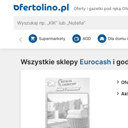
Oferty i gazetki pod ręką
Ofe
Supermarkety
AGD
Dla domu i
Wstecz
Wszystkie sklepy
Eurocash
i go
Of
Ak