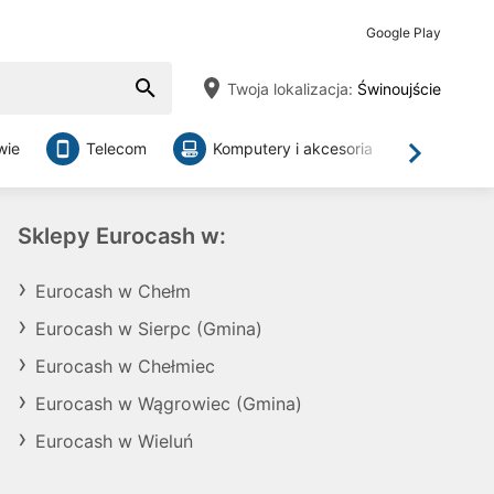
Google Play
Twoja lokalizacja:
Świnoujście
wie
Telecom
Komputery i akcesoria
Sklepy
Dalej
Sklepy Eurocash w:
Eurocash w Chełm
Eurocash w Sierpc (Gmina)
Eurocash w Chełmiec
Eurocash w Wągrowiec (Gmina)
Eurocash w Wieluń