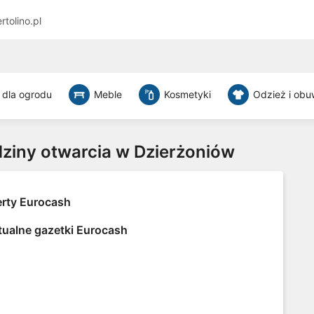
rtolino.pl
 dla ogrodu
Meble
Kosmetyki
Odzież i obu
dziny otwarcia w Dzierżoniów
erty Eurocash
tualne gazetki Eurocash