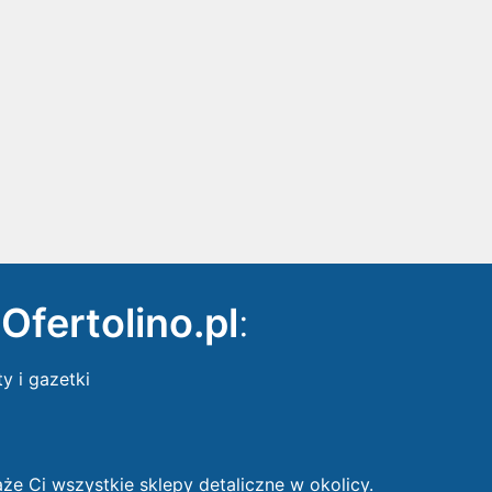
ę
Ofertolino.pl
:
ty i gazetki
 Ci wszystkie sklepy detaliczne w okolicy.