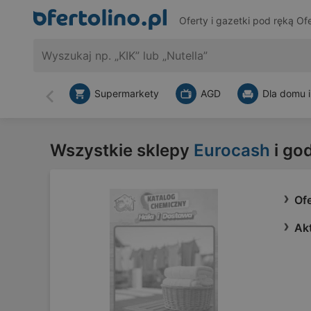
Oferty i gazetki pod ręką
Ofe
Supermarkety
AGD
Dla domu i
Wstecz
Wszystkie sklepy
Eurocash
i go
Of
Ak