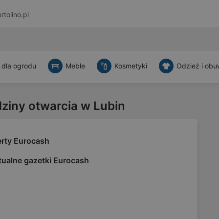
rtolino.pl
 dla ogrodu
Meble
Kosmetyki
Odzież i obu
dziny otwarcia w Lubin
erty Eurocash
tualne gazetki Eurocash