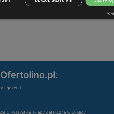
EGÓŁY
ODRZUĆ WSZYSTKIE
AKCEPTUJ
POWE
ę
Ofertolino.pl
:
ty i gazetki
 Ci wszystkie sklepy detaliczne w okolicy.