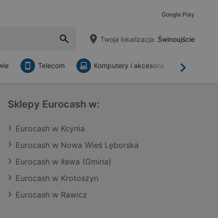
Google Play
Twoja lokalizacja:
Świnoujście
wie
Telecom
Komputery i akcesoria
Sklepy
Dalej
Sklepy Eurocash w:
Eurocash w Kcynia
Eurocash w Nowa Wieś Lęborska
Eurocash w Iława (Gmina)
Eurocash w Krotoszyn
Eurocash w Rawicz