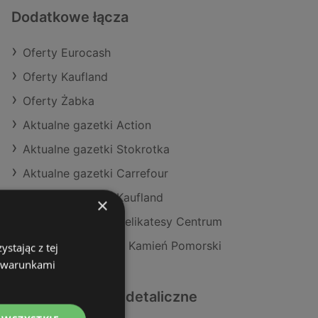
Dodatkowe łącza
Oferty Eurocash
Oferty Kaufland
Oferty Żabka
Aktualne gazetki Action
Aktualne gazetki Stokrotka
Aktualne gazetki Carrefour
Aktualne gazetki Kaufland
×
Aktualne gazetki Delikatesy Centrum
Sklepy Eurocash w Kamień Pomorski
stając z tej
z warunkami
Podobne sklepy detaliczne