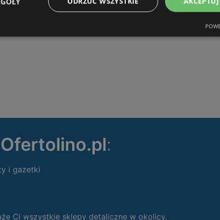
EGÓŁY
ODRZUĆ WSZYSTKIE
AKCEPTUJ
POWE
ę
Ofertolino.pl
:
ty i gazetki
 Ci wszystkie sklepy detaliczne w okolicy.