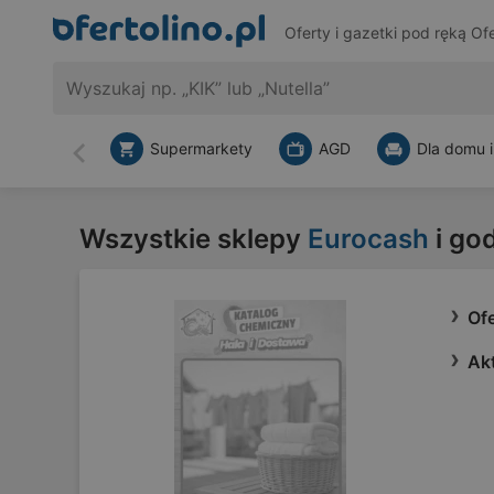
Oferty i gazetki pod ręką
Ofe
Supermarkety
AGD
Dla domu i
Wstecz
Wszystkie sklepy
Eurocash
i go
Of
Ak