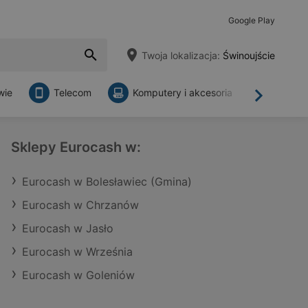
Google Play
Twoja lokalizacja:
Świnoujście
wie
Telecom
Komputery i akcesoria
Sklepy
Dalej
Sklepy Eurocash w:
Eurocash w Bolesławiec (Gmina)
Eurocash w Chrzanów
Eurocash w Jasło
Eurocash w Września
Eurocash w Goleniów