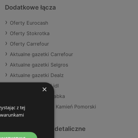
Dodatkowe łącza
Oferty Eurocash
Oferty Stokrotka
Oferty Carrefour
Aktualne gazetki Carrefour
Aktualne gazetki Selgros
Aktualne gazetki Dealz
Aktualne gazetki Lidl
×
Aktualne gazetki Żabka
Sklepy Eurocash w Kamień Pomorski
stając z tej
z warunkami
Podobne sklepy detaliczne