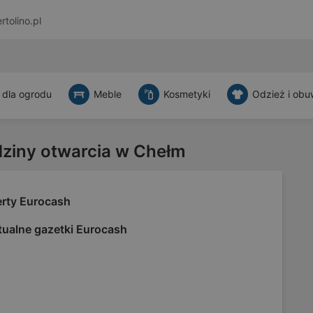
rtolino.pl
 dla ogrodu
Meble
Kosmetyki
Odzież i obu
dziny otwarcia w Chełm
erty Eurocash
tualne gazetki Eurocash