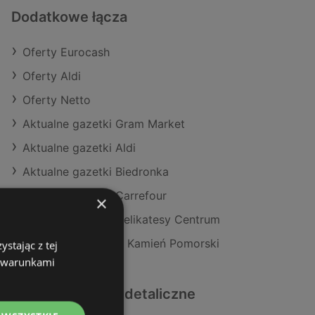
Dodatkowe łącza
Oferty Eurocash
Oferty Aldi
Oferty Netto
Aktualne gazetki Gram Market
Aktualne gazetki Aldi
Aktualne gazetki Biedronka
Aktualne gazetki Carrefour
×
Aktualne gazetki Delikatesy Centrum
Sklepy Eurocash w Kamień Pomorski
stając z tej
z warunkami
Podobne sklepy detaliczne