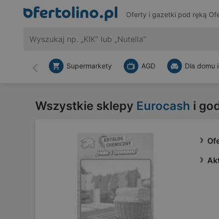
Oferty i gazetki pod ręką
Ofe
Supermarkety
AGD
Dla domu i
Wstecz
Wszystkie sklepy
Eurocash
i go
Of
Ak