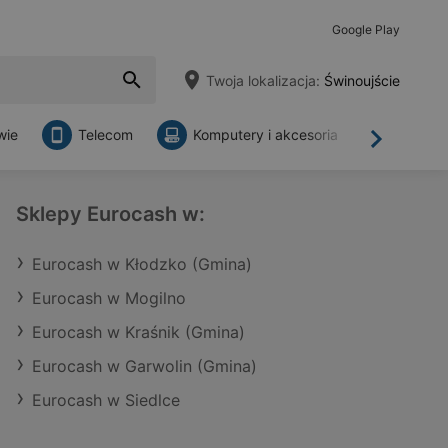
Google Play
Twoja lokalizacja:
Świnoujście
wie
Telecom
Komputery i akcesoria
Sklepy
Dalej
Sklepy Eurocash w:
Eurocash w Kłodzko (Gmina)
Eurocash w Mogilno
Eurocash w Kraśnik (Gmina)
Eurocash w Garwolin (Gmina)
Eurocash w Siedlce