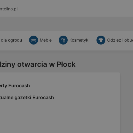
rtolino.pl
 dla ogrodu
Meble
Kosmetyki
Odzież i obu
dziny otwarcia w Płock
erty Eurocash
tualne gazetki Eurocash