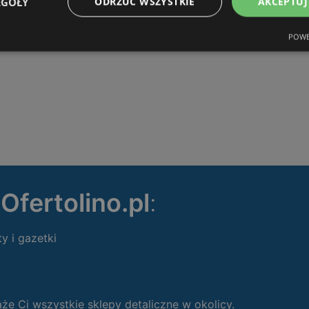
EGÓŁY
ODRZUĆ WSZYSTKIE
AKCEPTUJ
POWE
ę
Ofertolino.pl
:
ty i gazetki
 Ci wszystkie sklepy detaliczne w okolicy.