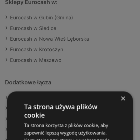
Sklepy Eurocash w:
Eurocash w Gubin (Gmina)
Eurocash w Siedlce
Eurocash w Nowa Wieś Lęborska
Eurocash w Krotoszyn
Eurocash w Maszewo
Dodatkowe łącza
×
Oferty Eurocash
Ta strona używa plików
Oferty POLOmarket
cookie
Oferty Żabka
Ta strona korzysta z plików cookie, aby
Aktualne gazetki Kaufland
zapewnić lepszą wygodę użytkowania.