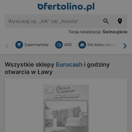
Twoja lokalizacja:
Świnoujście
Supermarkety
AGD
Dla domu i dla ogrodu
Wstecz
Dal
Wszystkie sklepy
Eurocash
i godziny
otwarcia w Ławy