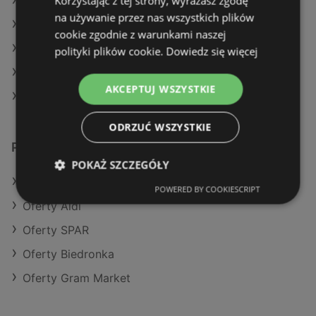
Korzystając z tej strony, wyrażasz zgodę
Aktualne gazetki Dino
na używanie przez nas wszystkich plików
Aktualne gazetki Makro
cookie zgodnie z warunkami naszej
Aktualne gazetki Lidl
polityki plików cookie.
Dowiedz się więcej
Aktualne gazetki Selgros
AKCEPTUJ WSZYSTKIE
Sklepy Eurocash w Kamień Pomorski
ODRZUĆ WSZYSTKIE
Podobne sklepy detaliczne
POKAŻ SZCZEGÓŁY
Oferty Kaufland
POWERED BY COOKIESCRIPT
Oferty Aldi
Oferty SPAR
Oferty Biedronka
Oferty Gram Market