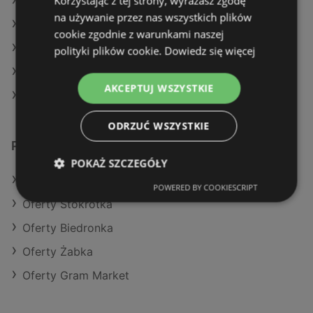
Korzystając z tej strony, wyrażasz zgodę
Aktualne gazetki Aldi
na używanie przez nas wszystkich plików
Aktualne gazetki Stokrotka
cookie zgodnie z warunkami naszej
Aktualne gazetki Action
polityki plików cookie.
Dowiedz się więcej
Aktualne gazetki Kaufland
AKCEPTUJ WSZYSTKIE
Sklepy Eurocash w Kamień Pomorski
ODRZUĆ WSZYSTKIE
Podobne sklepy detaliczne
POKAŻ SZCZEGÓŁY
Oferty Makro
POWERED BY COOKIESCRIPT
Oferty Stokrotka
Oferty Biedronka
Oferty Żabka
Oferty Gram Market