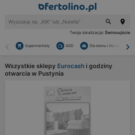
Twoja lokalizacja:
Świnoujście
Supermarkety
AGD
Dla domu i dla ogrodu
Wstecz
Dal
Wszystkie sklepy
Eurocash
i godziny
otwarcia w Pustynia