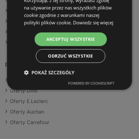
Korzystając z tej strony, wyrażasz zgodę
Aktualne gazetki SPAR
na używanie przez nas wszystkich plików
Aktualne gazetki E.Leclerc
cookie zgodnie z warunkami naszej
Aktualne gazetki Kaufland
polityki plików cookie.
Dowiedz się więcej
Aktualne gazetki Żabka
AKCEPTUJ WSZYSTKIE
Sklepy Eurocash w Kamień Pomorski
ODRZUĆ WSZYSTKIE
Podobne sklepy detaliczne
POKAŻ SZCZEGÓŁY
Oferty Kaufland
POWERED BY COOKIESCRIPT
Oferty Dino
Oferty E.Leclerc
Oferty Auchan
Oferty Carrefour