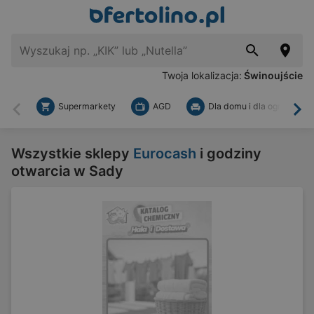
Twoja lokalizacja:
Świnoujście
Supermarkety
AGD
Dla domu i dla ogrodu
Wstecz
Dal
Wszystkie sklepy
Eurocash
i godziny
otwarcia w Sady