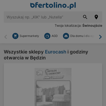
Twoja lokalizacja:
Świnoujście
Supermarkety
AGD
Dla domu i dla ogrodu
Wstecz
Dal
Wszystkie sklepy
Eurocash
i godziny
otwarcia w Będzin