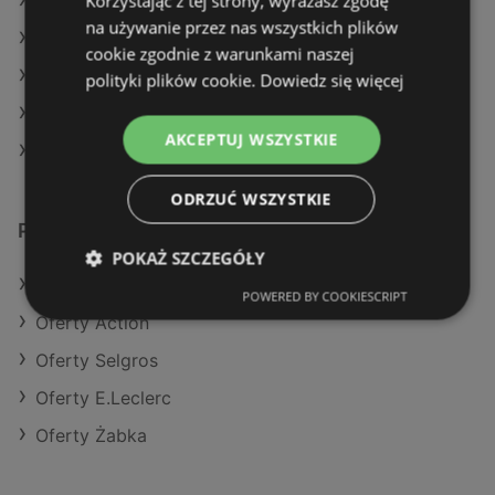
Korzystając z tej strony, wyrażasz zgodę
Aktualne gazetki Action
na używanie przez nas wszystkich plików
Aktualne gazetki Netto
cookie zgodnie z warunkami naszej
Aktualne gazetki Dino
polityki plików cookie.
Dowiedz się więcej
Aktualne gazetki Kaufland
AKCEPTUJ WSZYSTKIE
Sklepy Eurocash w Kamień Pomorski
ODRZUĆ WSZYSTKIE
Podobne sklepy detaliczne
POKAŻ SZCZEGÓŁY
Oferty POLOmarket
POWERED BY COOKIESCRIPT
Oferty Action
Oferty Selgros
Oferty E.Leclerc
Oferty Żabka