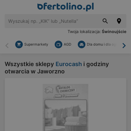
Twoja lokalizacja:
Świnoujście
Supermarkety
AGD
Dla domu i dla ogrodu
Wstecz
Dal
Wszystkie sklepy
Eurocash
i godziny
otwarcia w Jaworzno