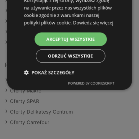
Korzystając z tej strony, wyrażasz zgodę
Aktualne gazetki Stokrotka
na używanie przez nas wszystkich plików
Aktualne gazetki Biedronka
cookie zgodnie z warunkami naszej
Aktualne gazetki E.Leclerc
polityki plików cookie.
Dowiedz się więcej
Aktualne gazetki SPAR
AKCEPTUJ WSZYSTKIE
Sklepy Eurocash w Kamień Pomorski
ODRZUĆ WSZYSTKIE
Podobne sklepy detaliczne
POKAŻ SZCZEGÓŁY
Oferty Action
POWERED BY COOKIESCRIPT
Oferty Makro
Oferty SPAR
Oferty Delikatesy Centrum
Oferty Carrefour