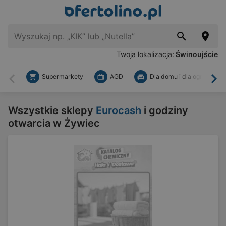
Twoja lokalizacja:
Świnoujście
Supermarkety
AGD
Dla domu i dla ogrodu
Wstecz
Dal
Wszystkie sklepy
Eurocash
i godziny
otwarcia w Żywiec