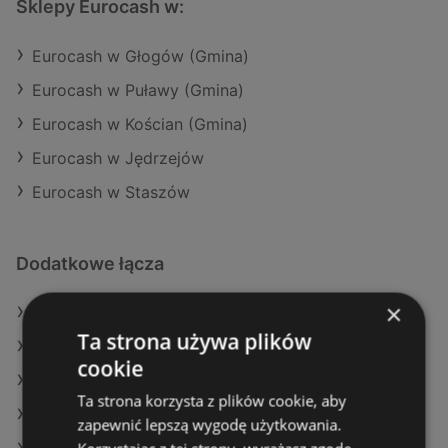
Sklepy Eurocash w:
Eurocash w Głogów (Gmina)
Eurocash w Puławy (Gmina)
Eurocash w Kościan (Gmina)
Eurocash w Jędrzejów
Eurocash w Staszów
Dodatkowe łącza
×
Oferty Eurocash
Ta strona używa plików
Oferty POLOmarket
cookie
Oferty Lidl
Ta strona korzysta z plików cookie, aby
Aktualne gazetki Dino
zapewnić lepszą wygodę użytkowania.