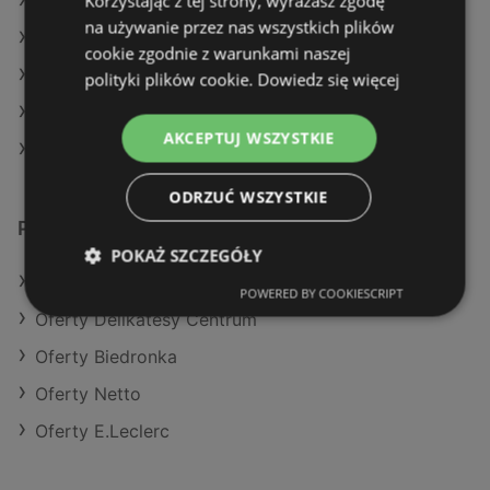
Korzystając z tej strony, wyrażasz zgodę
Aktualne gazetki Aldi
na używanie przez nas wszystkich plików
Aktualne gazetki Action
cookie zgodnie z warunkami naszej
Aktualne gazetki Netto
polityki plików cookie.
Dowiedz się więcej
Aktualne gazetki Żabka
AKCEPTUJ WSZYSTKIE
Sklepy Eurocash w Kamień Pomorski
ODRZUĆ WSZYSTKIE
Podobne sklepy detaliczne
POKAŻ SZCZEGÓŁY
Oferty Selgros
POWERED BY COOKIESCRIPT
Oferty Delikatesy Centrum
Oferty Biedronka
Oferty Netto
Oferty E.Leclerc