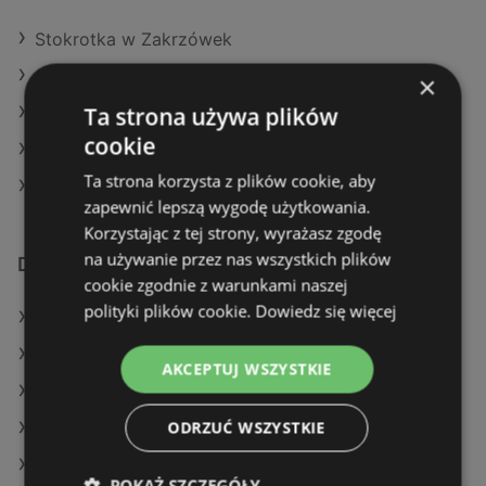
Stokrotka w Zakrzówek
Stokrotka w Gniezno (Gmina)
×
Ta strona używa plików
Stokrotka w Borne Sulinowo
cookie
Stokrotka w Widawa
Ta strona korzysta z plików cookie, aby
Stokrotka w Pilchowice
zapewnić lepszą wygodę użytkowania.
Korzystając z tej strony, wyrażasz zgodę
na używanie przez nas wszystkich plików
Dodatkowe łącza
cookie zgodnie z warunkami naszej
polityki plików cookie.
Dowiedz się więcej
Oferty Stokrotka
Oferty Aldi
AKCEPTUJ WSZYSTKIE
Oferty Auchan
ODRZUĆ WSZYSTKIE
Aktualne gazetki Lidl
Aktualne gazetki Makro
POKAŻ SZCZEGÓŁY