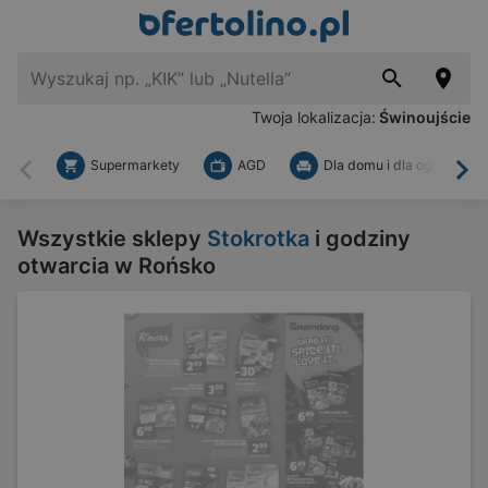
Twoja lokalizacja:
Świnoujście
Supermarkety
AGD
Dla domu i dla ogrodu
Wstecz
Dal
Wszystkie sklepy
Stokrotka
i godziny
otwarcia w Rońsko