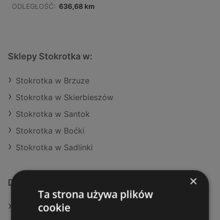
ODLEGŁOŚĆ:
636,68 km
Sklepy Stokrotka w:
Stokrotka w Brzuze
Stokrotka w Skierbieszów
Stokrotka w Santok
Stokrotka w Boćki
Stokrotka w Sadlinki
×
Dodatkowe łącza
Ta strona używa plików
cookie
Oferty Stokrotka