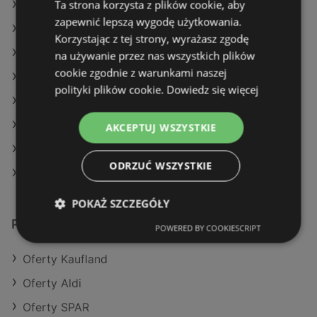
Ta strona korzysta z plików cookie, aby
Oferty Action
zapewnić lepszą wygodę użytkowania.
Oferty Gram Market
Korzystając z tej strony, wyrażasz zgodę
Aktualne gazetki Kaufland
na używanie przez nas wszystkich plików
cookie zgodnie z warunkami naszej
Aktualne gazetki Carrefour
polityki plików cookie.
Dowiedz się więcej
Aktualne gazetki Auchan
Aktualne gazetki Delikatesy Centrum
AKCEPTUJ WSZYSTKIE
Aktualne gazetki Eurocash
ODRZUĆ WSZYSTKIE
Sklepy Stokrotka w Police
POKAŻ SZCZEGÓŁY
Podobne sklepy detaliczne
POWERED BY COOKIESCRIPT
Oferty Kaufland
Oferty Aldi
Oferty SPAR