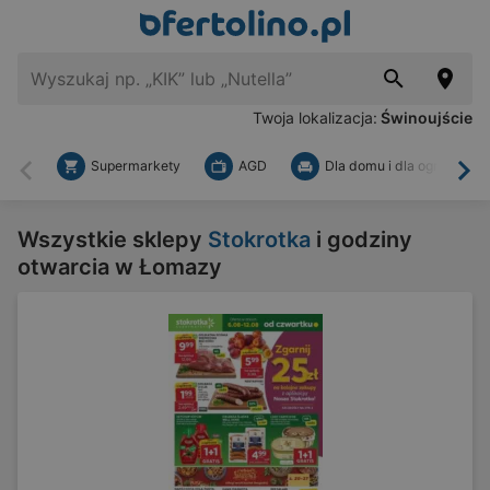
Twoja lokalizacja:
Świnoujście
Supermarkety
AGD
Dla domu i dla ogrodu
Wstecz
Dal
Wszystkie sklepy
Stokrotka
i godziny
otwarcia w Łomazy