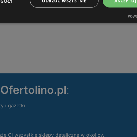
EGÓŁY
ODRZUĆ WSZYSTKIE
AKCEPTUJ
POWE
ę
Ofertolino.pl
:
ty i gazetki
 Ci wszystkie sklepy detaliczne w okolicy.