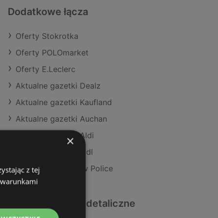
Dodatkowe łącza
Oferty Stokrotka
Oferty POLOmarket
Oferty E.Leclerc
Aktualne gazetki Dealz
Aktualne gazetki Kaufland
Aktualne gazetki Auchan
Aktualne gazetki Aldi
×
Aktualne gazetki Lidl
Sklepy Stokrotka w Police
stając z tej
z warunkami
Podobne sklepy detaliczne