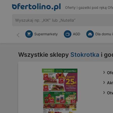
Oferty i gazetki pod ręką
Ofe
Supermarkety
AGD
Dla domu i
Wstecz
Wszystkie sklepy
Stokrotka
i go
Ofe
Akt
Ot