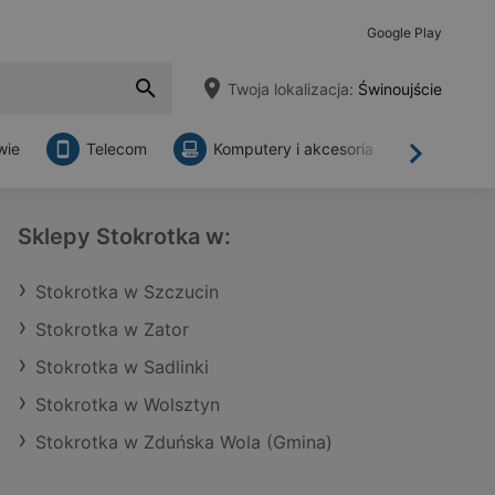
Google Play
Twoja lokalizacja:
Świnoujście
wie
Telecom
Komputery i akcesoria
Sklepy
Dalej
Sklepy Stokrotka w:
Stokrotka w Szczucin
Stokrotka w Zator
Stokrotka w Sadlinki
Stokrotka w Wolsztyn
Stokrotka w Zduńska Wola (Gmina)