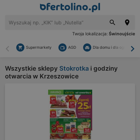
Twoja lokalizacja:
Świnoujście
Supermarkety
AGD
Dla domu i dla ogrodu
Wstecz
Dal
Wszystkie sklepy
Stokrotka
i godziny
otwarcia w Krzeszowice