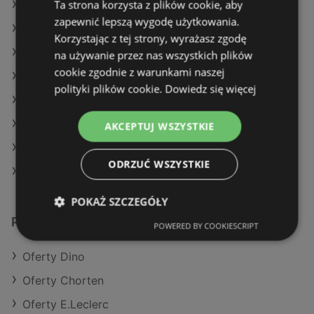
Ta strona korzysta z plików cookie, aby
Oferty Chorten
zapewnić lepszą wygodę użytkowania.
Oferty Carrefour
Korzystając z tej strony, wyrażasz zgodę
Aktualne gazetki Dealz
na używanie przez nas wszystkich plików
cookie zgodnie z warunkami naszej
Aktualne gazetki Makro
polityki plików cookie.
Dowiedz się więcej
Aktualne gazetki Delikatesy Centrum
Aktualne gazetki Lidl
AKCEPTUJ WSZYSTKIE
Aktualne gazetki Chorten
ODRZUĆ WSZYSTKIE
Sklepy Stokrotka w Police
POKAŻ SZCZEGÓŁY
Podobne sklepy detaliczne
POWERED BY COOKIESCRIPT
Oferty Dino
Oferty Chorten
Oferty E.Leclerc