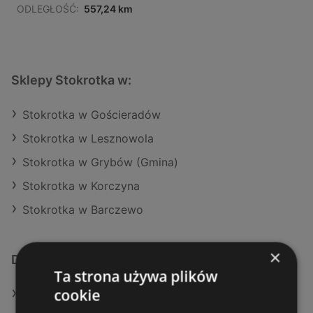
ODLEGŁOŚĆ:
557,24 km
Sklepy Stokrotka w:
Stokrotka w Gościeradów
Stokrotka w Lesznowola
Stokrotka w Grybów (Gmina)
Stokrotka w Korczyna
Stokrotka w Barczewo
×
Dodatkowe łącza
Ta strona używa plików
cookie
Oferty Stokrotka