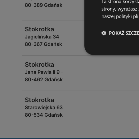
Ta strona korzyst
80-389 Gdańsk
strony, wyrażasz
naszej polityki pl
Stokrotka
POKAŻ SZCZ
Jagielińska 34
80-367 Gdańsk
Stokrotka
Jana Pawła Ii 9 -
80-462 Gdańsk
Stokrotka
Starowiejska 63
80-534 Gdańsk