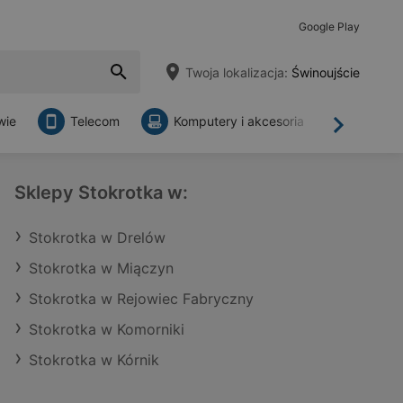
Google Play
Twoja lokalizacja:
Świnoujście
wie
Telecom
Komputery i akcesoria
Sklepy
Dalej
Sklepy Stokrotka w:
Stokrotka w Drelów
Stokrotka w Miączyn
Stokrotka w Rejowiec Fabryczny
Stokrotka w Komorniki
Stokrotka w Kórnik