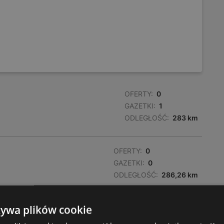
OFERTY:
0
GAZETKI:
1
ODLEGŁOŚĆ:
283 km
OFERTY:
0
GAZETKI:
0
ODLEGŁOŚĆ:
286,26 km
żywa plików cookie
OFERTY:
0
GAZETKI:
1