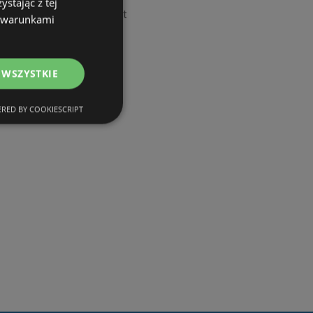
stając z tej
Oferty POLOmarket
z warunkami
Oferty Kaufland
Oferty Biedronka
 WSZYSTKIE
Oferty Netto
Oferty Lidl
RED BY COOKIESCRIPT