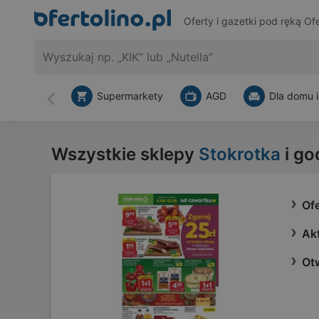
Oferty i gazetki pod ręką
Ofe
Supermarkety
AGD
Dla domu i
Wstecz
Wszystkie sklepy
Stokrotka
i go
Ofe
Akt
Ot