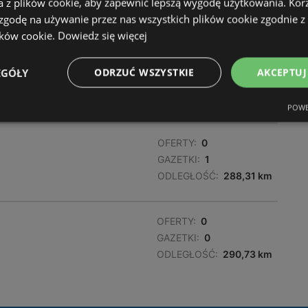
a z plików cookie, aby zapewnić lepszą wygodę użytkowania. Korzy
ODLEGŁOŚĆ:
286,92 km
 zgodę na używanie przez nas wszystkich plików cookie zgodnie 
ików cookie.
Dowiedz się więcej
OFERTY:
0
EGÓŁY
ODRZUĆ WSZYSTKIE
AKCEPTUJ
GAZETKI:
1
ODLEGŁOŚĆ:
287,88 km
POWE
OFERTY:
0
GAZETKI:
1
ODLEGŁOŚĆ:
288,31 km
OFERTY:
0
GAZETKI:
0
ODLEGŁOŚĆ:
290,73 km