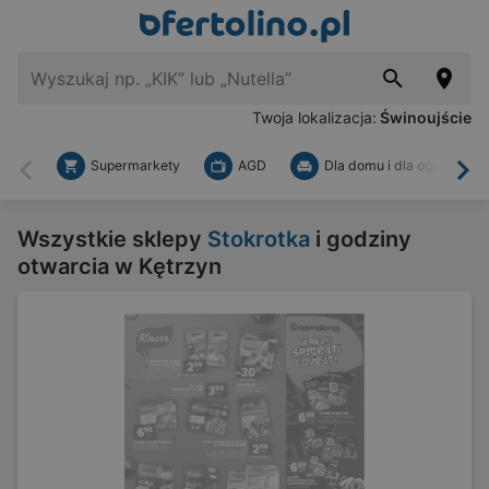
Twoja lokalizacja:
Świnoujście
Supermarkety
AGD
Dla domu i dla ogrodu
Wstecz
Dal
Wszystkie sklepy
Stokrotka
i godziny
otwarcia w Kętrzyn