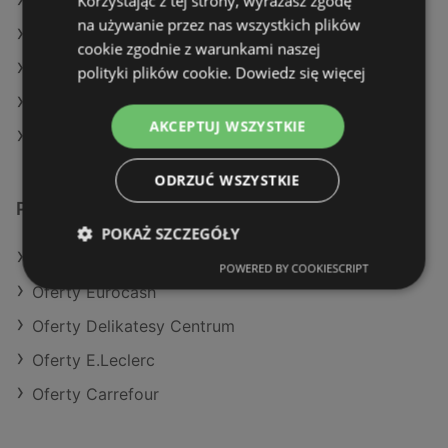
Korzystając z tej strony, wyrażasz zgodę
Aktualne gazetki Lidl
na używanie przez nas wszystkich plików
Aktualne gazetki Biedronka
cookie zgodnie z warunkami naszej
Aktualne gazetki Dino
polityki plików cookie.
Dowiedz się więcej
Aktualne gazetki Makro
AKCEPTUJ WSZYSTKIE
Sklepy Stokrotka w Police
ODRZUĆ WSZYSTKIE
Podobne sklepy detaliczne
POKAŻ SZCZEGÓŁY
Oferty Kaufland
POWERED BY COOKIESCRIPT
Oferty Eurocash
Oferty Delikatesy Centrum
Oferty E.Leclerc
Oferty Carrefour