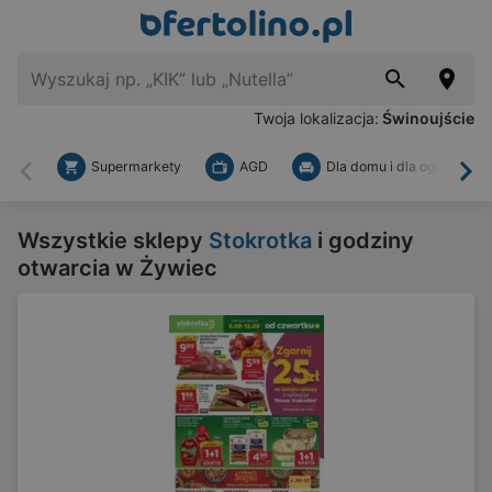
Twoja lokalizacja:
Świnoujście
Supermarkety
AGD
Dla domu i dla ogrodu
Wstecz
Dal
Wszystkie sklepy
Stokrotka
i godziny
otwarcia w Żywiec