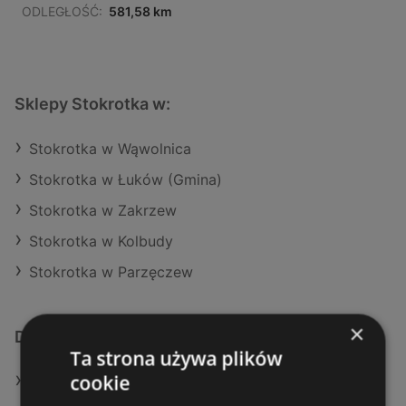
ODLEGŁOŚĆ:
581,58 km
Sklepy Stokrotka w:
Stokrotka w Wąwolnica
Stokrotka w Łuków (Gmina)
Stokrotka w Zakrzew
Stokrotka w Kolbudy
Stokrotka w Parzęczew
×
Dodatkowe łącza
Ta strona używa plików
cookie
Oferty Stokrotka