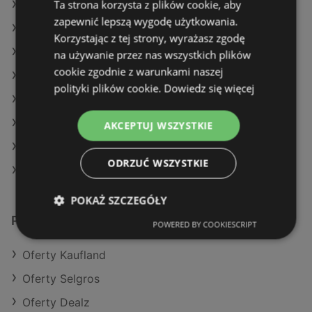
Ta strona korzysta z plików cookie, aby
Oferty Netto
zapewnić lepszą wygodę użytkowania.
Oferty Carrefour
Korzystając z tej strony, wyrażasz zgodę
Aktualne gazetki POLOmarket
na używanie przez nas wszystkich plików
cookie zgodnie z warunkami naszej
Aktualne gazetki Lidl
polityki plików cookie.
Dowiedz się więcej
Aktualne gazetki Eurocash
Aktualne gazetki Dino
AKCEPTUJ WSZYSTKIE
Aktualne gazetki Auchan
ODRZUĆ WSZYSTKIE
Sklepy Stokrotka w Police
POKAŻ SZCZEGÓŁY
Podobne sklepy detaliczne
POWERED BY COOKIESCRIPT
Oferty Kaufland
Oferty Selgros
Oferty Dealz