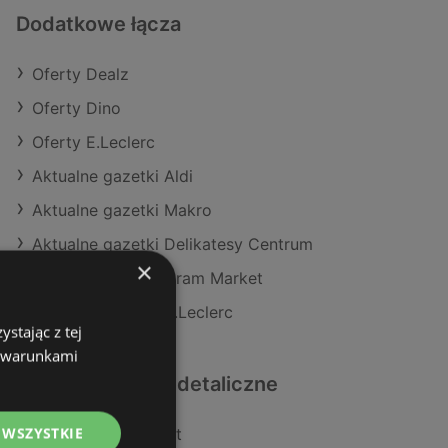
Dodatkowe łącza
Oferty Dealz
Oferty Dino
Oferty E.Leclerc
Aktualne gazetki Aldi
Aktualne gazetki Makro
Aktualne gazetki Delikatesy Centrum
×
Aktualne gazetki Gram Market
Aktualne gazetki E.Leclerc
stając z tej
z warunkami
Podobne sklepy detaliczne
 WSZYSTKIE
Oferty POLOmarket