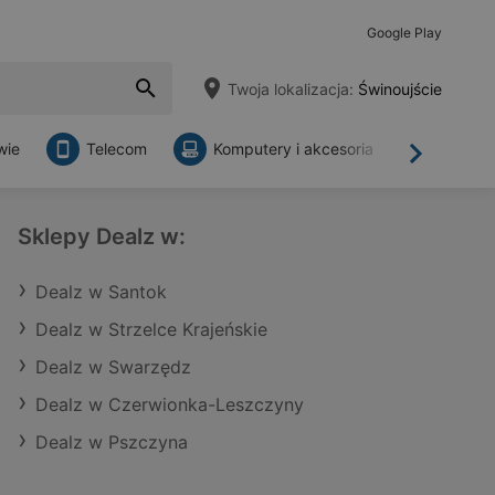
Google Play
Twoja lokalizacja:
Świnoujście
wie
Telecom
Komputery i akcesoria
Sklepy
Dalej
Sklepy Dealz w:
Dealz w Santok
Dealz w Strzelce Krajeńskie
Dealz w Swarzędz
Dealz w Czerwionka-Leszczyny
Dealz w Pszczyna