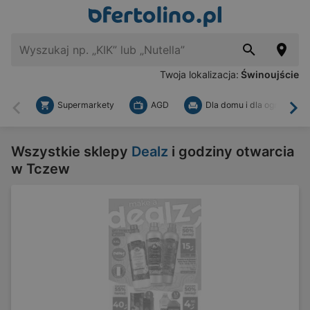
Twoja lokalizacja:
Świnoujście
Supermarkety
AGD
Dla domu i dla ogrodu
Wstecz
Dal
Wszystkie sklepy
Dealz
i godziny otwarcia
w Tczew