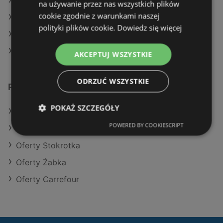
Aktualne gazetki Biedronka
na używanie przez nas wszystkich plików
cookie zgodnie z warunkami naszej
Aktualne gazetki Kaufland
polityki plików cookie.
Dowiedz się więcej
Aktualne gazetki Delikatesy Centrum
Aktualne gazetki Gram Market
AKCEPTUJ WSZYSTKIE
ODRZUĆ WSZYSTKIE
Podobne sklepy detaliczne
POKAŻ SZCZEGÓŁY
Oferty POLOmarket
POWERED BY COOKIESCRIPT
Oferty Dino
Oferty Stokrotka
Oferty Żabka
Oferty Carrefour