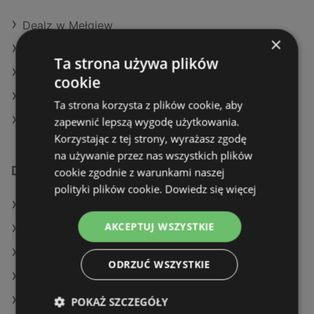
Dealz w Mełgiew
×
Dealz w Jabłonna
Ta strona używa plików
Dealz w Łochów
cookie
Dealz w Września
Ta strona korzysta z plików cookie, aby
Dealz w Połaniec
zapewnić lepszą wygodę użytkowania.
Korzystając z tej strony, wyrażasz zgodę
na używanie przez nas wszystkich plików
Dodatkowe łącza
cookie zgodnie z warunkami naszej
polityki plików cookie.
Dowiedz się więcej
Oferty Dealz
AKCEPTUJ WSZYSTKIE
Oferty E.Leclerc
Oferty Gram Market
ODRZUĆ WSZYSTKIE
Aktualne gazetki E.Leclerc
Aktualne gazetki SPAR
POKAŻ SZCZEGÓŁY