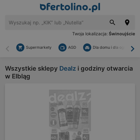
Twoja lokalizacja:
Świnoujście
Supermarkety
AGD
Dla domu i dla ogrodu
Wstecz
Dal
Wszystkie sklepy
Dealz
i godziny otwarcia
w Elbląg