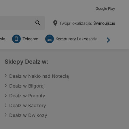
Google Play
Twoja lokalizacja:
Świnoujście
wie
Telecom
Komputery i akcesoria
Sklepy
Dalej
Sklepy Dealz w:
Dealz w Nakło nad Notecią
Dealz w Biłgoraj
Dealz w Prabuty
Dealz w Kaczory
Dealz w Dwikozy