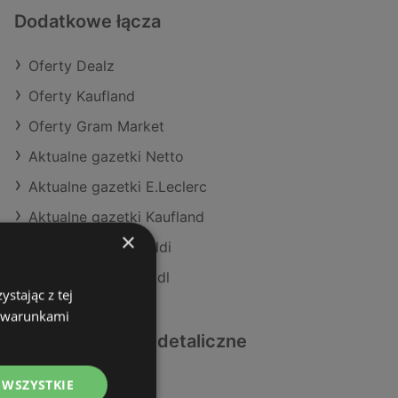
Dodatkowe łącza
Oferty Dealz
Oferty Kaufland
Oferty Gram Market
Aktualne gazetki Netto
Aktualne gazetki E.Leclerc
Aktualne gazetki Kaufland
×
Aktualne gazetki Aldi
Aktualne gazetki Lidl
stając z tej
z warunkami
Podobne sklepy detaliczne
 WSZYSTKIE
Oferty Makro