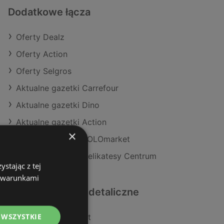
Dodatkowe łącza
Oferty Dealz
Oferty Action
Oferty Selgros
Aktualne gazetki Carrefour
Aktualne gazetki Dino
Aktualne gazetki Action
×
Aktualne gazetki POLOmarket
Aktualne gazetki Delikatesy Centrum
stając z tej
z warunkami
Podobne sklepy detaliczne
 WSZYSTKIE
Oferty POLOmarket