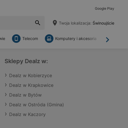
Google Play
Twoja lokalizacja:
Świnoujście
wie
Telecom
Komputery i akcesoria
Sklepy
Dalej
Sklepy Dealz w:
Dealz w Kobierzyce
Dealz w Krapkowice
Dealz w Bytów
Dealz w Ostróda (Gmina)
Dealz w Kaczory