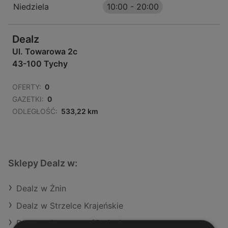
Niedziela
10:00
-
20:00
Dealz
Ul. Towarowa 2c
43-100 Tychy
OFERTY:
0
GAZETKI:
0
ODLEGŁOŚĆ:
533,22 km
Sklepy Dealz w:
Dealz w Żnin
Dealz w Strzelce Krajeńskie
Dealz w Przasnysz (Gmina)