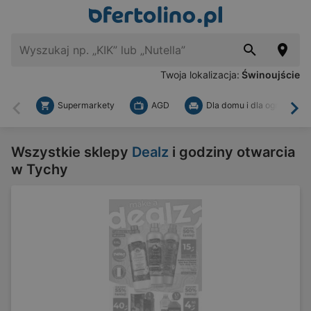
Twoja lokalizacja:
Świnoujście
Supermarkety
AGD
Dla domu i dla ogrodu
Wstecz
Dal
Wszystkie sklepy
Dealz
i godziny otwarcia
w Tychy