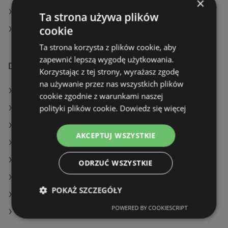
×
Dealz w Krapkowice
Ta strona używa plików
cookie
Dealz w Kaczory
Ta strona korzysta z plików cookie, aby
zapewnić lepszą wygodę użytkowania.
Dodatkowe łącza
Korzystając z tej strony, wyrażasz zgodę
na używanie przez nas wszystkich plików
Oferty Dealz
cookie zgodnie z warunkami naszej
polityki plików cookie.
Dowiedz się więcej
Oferty Delikatesy Centrum
Oferty Gram Market
AKCEPTUJ WSZYSTKIE
Aktualne gazetki Żabka
Aktualne gazetki Eurocash
ODRZUĆ WSZYSTKIE
Aktualne gazetki Aldi
POKAŻ SZCZEGÓŁY
Aktualne gazetki Kaufland
POWERED BY COOKIESCRIPT
Aktualne gazetki SPAR