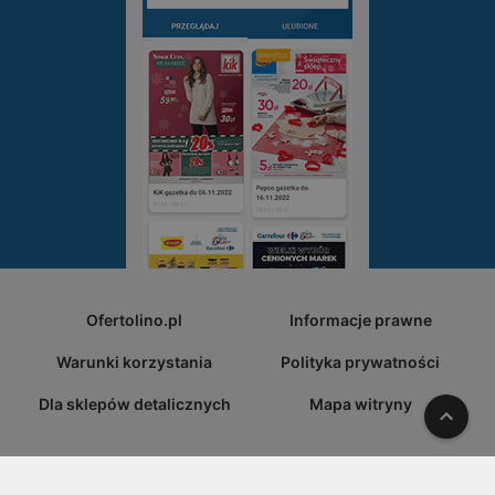
Ofertolino.pl
Informacje prawne
Warunki korzystania
Polityka prywatności
Dla sklepów detalicznych
Mapa witryny
W gó