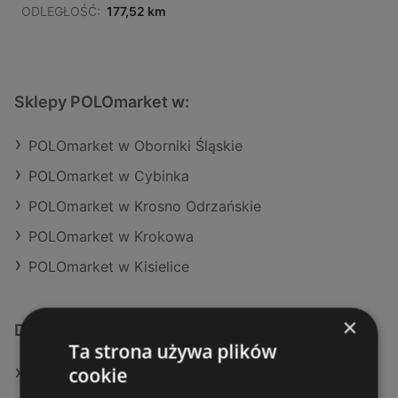
ODLEGŁOŚĆ:
177,52 km
Sklepy POLOmarket w:
POLOmarket w Oborniki Śląskie
POLOmarket w Cybinka
POLOmarket w Krosno Odrzańskie
POLOmarket w Krokowa
POLOmarket w Kisielice
×
Dodatkowe łącza
Ta strona używa plików
cookie
Oferty POLOmarket