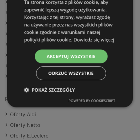
Ta strona korzysta z plików cookie, aby
Oferty Stokrotka
zapewnić lepszą wygodę użytkowania.
Oferty Dealz
Korzystając z tej strony, wyrażasz zgodę
Aktualne gazetki Lidl
na używanie przez nas wszystkich plików
cookie zgodnie z warunkami naszej
Aktualne gazetki Carrefour
polityki plików cookie.
Dowiedz się więcej
Aktualne gazetki E.Leclerc
Aktualne gazetki Żabka
AKCEPTUJ WSZYSTKIE
Aktualne gazetki Dino
ODRZUĆ WSZYSTKIE
Sklepy POLOmarket w Dziwnów
POKAŻ SZCZEGÓŁY
Podobne sklepy detaliczne
POWERED BY COOKIESCRIPT
Oferty Aldi
Oferty Netto
Oferty E.Leclerc