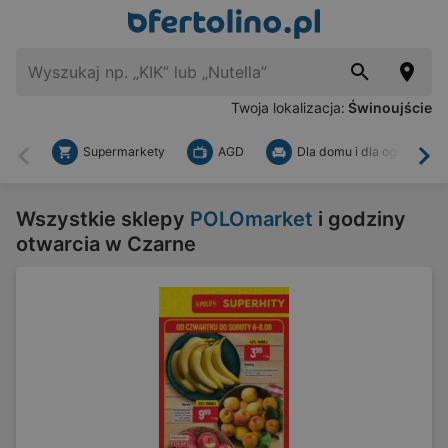
Twoja lokalizacja:
Świnoujście
Supermarkety
AGD
Dla domu i dla ogrodu
Wstecz
Dal
Wszystkie sklepy
POLOmarket
i godziny
otwarcia w Czarne