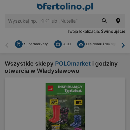
Twoja lokalizacja:
Świnoujście
Supermarkety
AGD
Dla domu i dla ogrodu
Wstecz
Dal
Wszystkie sklepy
POLOmarket
i godziny
otwarcia w Władysławowo