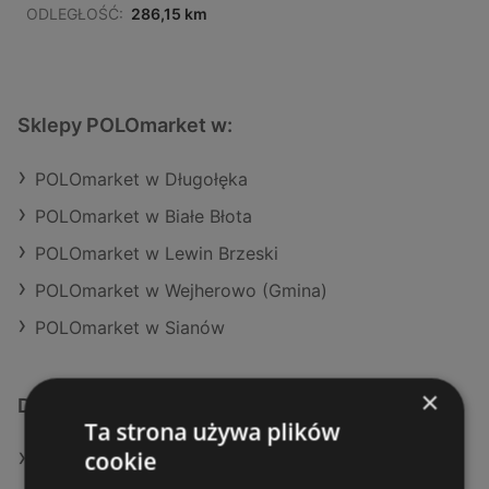
ODLEGŁOŚĆ:
286,15 km
Sklepy POLOmarket w:
POLOmarket w Długołęka
POLOmarket w Białe Błota
POLOmarket w Lewin Brzeski
POLOmarket w Wejherowo (Gmina)
POLOmarket w Sianów
×
Dodatkowe łącza
Ta strona używa plików
cookie
Oferty POLOmarket