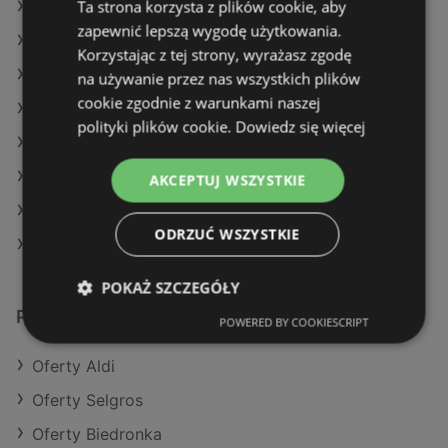
Ta strona korzysta z plików cookie, aby
Oferty Kaufland
zapewnić lepszą wygodę użytkowania.
Oferty Delikatesy Centrum
Korzystając z tej strony, wyrażasz zgodę
Aktualne gazetki Selgros
na używanie przez nas wszystkich plików
cookie zgodnie z warunkami naszej
Aktualne gazetki Stokrotka
polityki plików cookie.
Dowiedz się więcej
Aktualne gazetki Żabka
Aktualne gazetki Aldi
AKCEPTUJ WSZYSTKIE
Aktualne gazetki Lidl
ODRZUĆ WSZYSTKIE
Sklepy POLOmarket w Dziwnów
POKAŻ SZCZEGÓŁY
Podobne sklepy detaliczne
POWERED BY COOKIESCRIPT
Oferty Aldi
Oferty Selgros
Oferty Biedronka