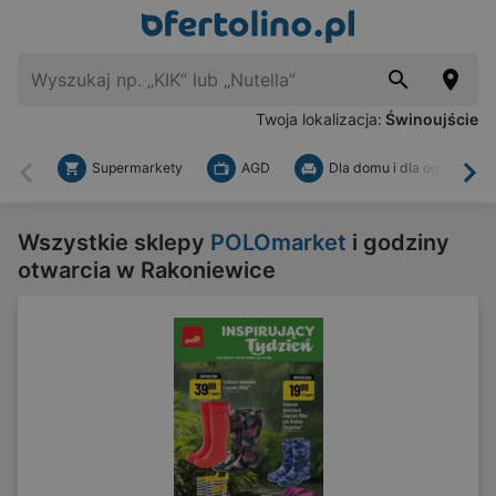
Twoja lokalizacja:
Świnoujście
Supermarkety
AGD
Dla domu i dla ogrodu
Wstecz
Dal
Wszystkie sklepy
POLOmarket
i godziny
otwarcia w Rakoniewice