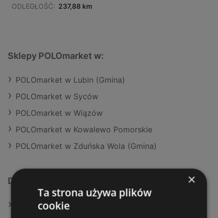
ODLEGŁOŚĆ:
237,88 km
Sklepy POLOmarket w:
POLOmarket w Lubin (Gmina)
POLOmarket w Syców
POLOmarket w Wiązów
POLOmarket w Kowalewo Pomorskie
POLOmarket w Zduńska Wola (Gmina)
×
Dodatkowe łącza
Ta strona używa plików
cookie
Oferty POLOmarket