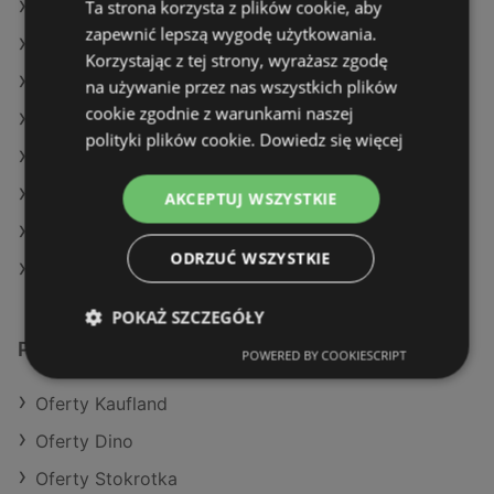
Ta strona korzysta z plików cookie, aby
Oferty Selgros
zapewnić lepszą wygodę użytkowania.
Oferty Żabka
Korzystając z tej strony, wyrażasz zgodę
Aktualne gazetki Biedronka
na używanie przez nas wszystkich plików
cookie zgodnie z warunkami naszej
Aktualne gazetki SPAR
polityki plików cookie.
Dowiedz się więcej
Aktualne gazetki Kaufland
Aktualne gazetki Dino
AKCEPTUJ WSZYSTKIE
Aktualne gazetki Carrefour
ODRZUĆ WSZYSTKIE
Sklepy POLOmarket w Dziwnów
POKAŻ SZCZEGÓŁY
Podobne sklepy detaliczne
POWERED BY COOKIESCRIPT
Oferty Kaufland
Oferty Dino
Oferty Stokrotka