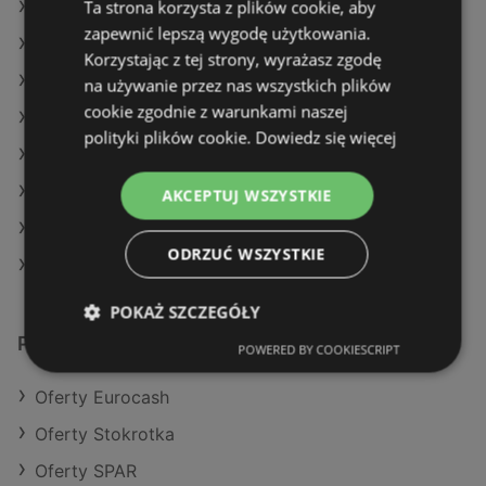
Ta strona korzysta z plików cookie, aby
Oferty Dealz
zapewnić lepszą wygodę użytkowania.
Oferty E.Leclerc
Korzystając z tej strony, wyrażasz zgodę
Aktualne gazetki Lidl
na używanie przez nas wszystkich plików
cookie zgodnie z warunkami naszej
Aktualne gazetki Dino
polityki plików cookie.
Dowiedz się więcej
Aktualne gazetki Biedronka
Aktualne gazetki SPAR
AKCEPTUJ WSZYSTKIE
Aktualne gazetki Kaufland
ODRZUĆ WSZYSTKIE
Sklepy POLOmarket w Dziwnów
POKAŻ SZCZEGÓŁY
Podobne sklepy detaliczne
POWERED BY COOKIESCRIPT
Oferty Eurocash
Oferty Stokrotka
Oferty SPAR