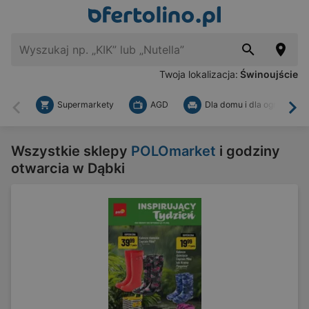
Twoja lokalizacja:
Świnoujście
Supermarkety
AGD
Dla domu i dla ogrodu
Wstecz
Dal
Wszystkie sklepy
POLOmarket
i godziny
otwarcia w Dąbki