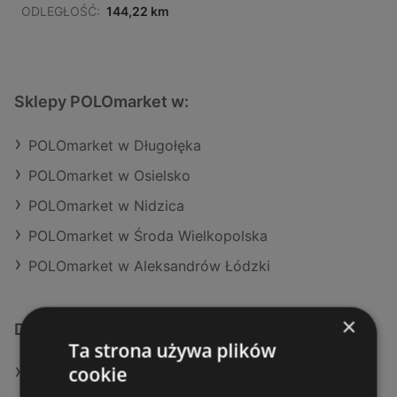
ODLEGŁOŚĆ:
144,22 km
Sklepy POLOmarket w:
POLOmarket w Długołęka
POLOmarket w Osielsko
POLOmarket w Nidzica
POLOmarket w Środa Wielkopolska
POLOmarket w Aleksandrów Łódzki
×
Dodatkowe łącza
Ta strona używa plików
cookie
Oferty POLOmarket