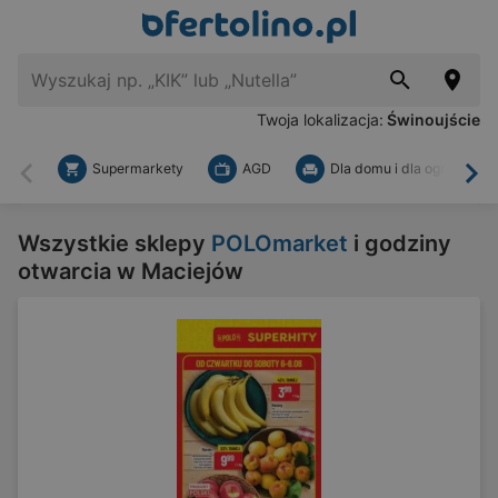
Twoja lokalizacja:
Świnoujście
Supermarkety
AGD
Dla domu i dla ogrodu
Wstecz
Dal
Wszystkie sklepy
POLOmarket
i godziny
otwarcia w Maciejów