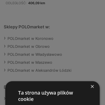
ODLEGŁOŚĆ:
406,09 km
Sklepy POLOmarket w:
POLOmarket w Koronowo
POLOmarket w Obrowo
POLOmarket w Władysławowo
POLOmarket w Maszewo
POLOmarket w Aleksandrów Łódzki
×
Dodatkowe łącza
Ta strona używa plików
cookie
Oferty POLOmarket