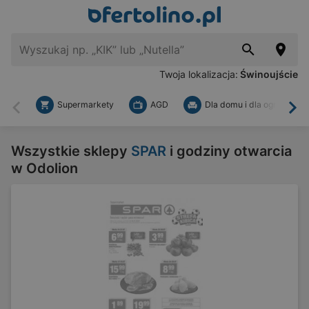
Twoja lokalizacja:
Świnoujście
Supermarkety
AGD
Dla domu i dla ogrodu
Wstecz
Dal
Wszystkie sklepy
SPAR
i godziny otwarcia
w Odolion