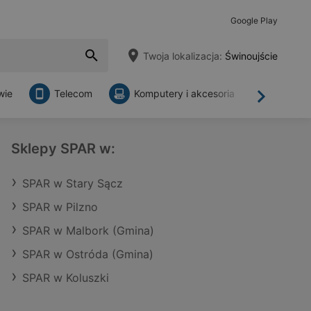
Google Play
Twoja lokalizacja:
Świnoujście
wie
Telecom
Komputery i akcesoria
Sklepy
Dalej
Sklepy SPAR w:
SPAR w Stary Sącz
SPAR w Pilzno
SPAR w Malbork (Gmina)
SPAR w Ostróda (Gmina)
SPAR w Koluszki