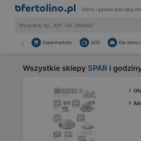
Oferty i gazetki pod ręką
Ofe
Supermarkety
AGD
Dla domu i
Wstecz
Wszystkie sklepy
SPAR
i godzin
Of
Ak