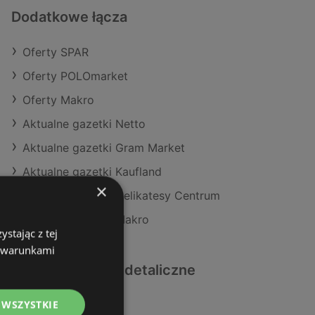
Dodatkowe łącza
Oferty SPAR
Oferty POLOmarket
Oferty Makro
Aktualne gazetki Netto
Aktualne gazetki Gram Market
Aktualne gazetki Kaufland
×
Aktualne gazetki Delikatesy Centrum
Aktualne gazetki Makro
stając z tej
z warunkami
Podobne sklepy detaliczne
 WSZYSTKIE
Oferty Kaufland