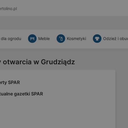
rtolino.pl
 dla ogrodu
Meble
Kosmetyki
Odzież i obu
y otwarcia w Grudziądz
erty SPAR
tualne gazetki SPAR