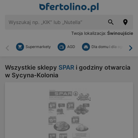
Twoja lokalizacja:
Świnoujście
Supermarkety
AGD
Dla domu i dla ogrodu
Wstecz
Dal
Wszystkie sklepy
SPAR
i godziny otwarcia
w Sycyna-Kolonia