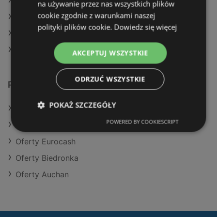
Aktualne gazetki E.Leclerc
na używanie przez nas wszystkich plików
cookie zgodnie z warunkami naszej
Aktualne gazetki Carrefour
polityki plików cookie.
Dowiedz się więcej
Aktualne gazetki Delikatesy Centrum
Aktualne gazetki Żabka
AKCEPTUJ WSZYSTKIE
ODRZUĆ WSZYSTKIE
Podobne sklepy detaliczne
POKAŻ SZCZEGÓŁY
Oferty POLOmarket
POWERED BY COOKIESCRIPT
Oferty Aldi
Oferty Eurocash
Oferty Biedronka
Oferty Auchan