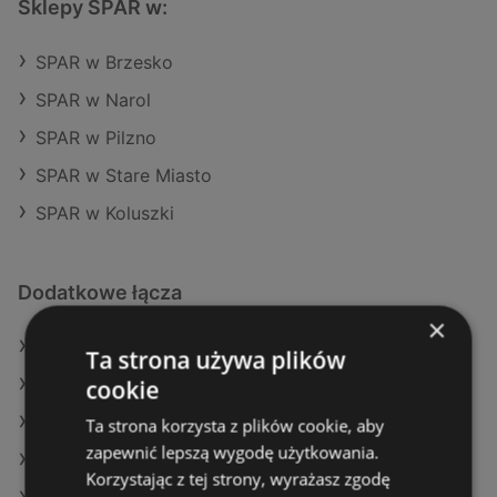
Sklepy SPAR w:
SPAR w Brzesko
SPAR w Narol
SPAR w Pilzno
SPAR w Stare Miasto
SPAR w Koluszki
Dodatkowe łącza
×
Oferty SPAR
Ta strona używa plików
cookie
Oferty Delikatesy Centrum
Oferty Biedronka
Ta strona korzysta z plików cookie, aby
zapewnić lepszą wygodę użytkowania.
Aktualne gazetki Auchan
Korzystając z tej strony, wyrażasz zgodę