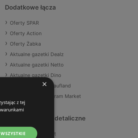
Dodatkowe łącza
Oferty SPAR
Oferty Action
Oferty Żabka
Aktualne gazetki Dealz
Aktualne gazetki Netto
Aktualne gazetki Dino
×
Aktualne gazetki Kaufland
Aktualne gazetki Gram Market
stając z tej
z warunkami
Podobne sklepy detaliczne
 WSZYSTKIE
Oferty POLOmarket