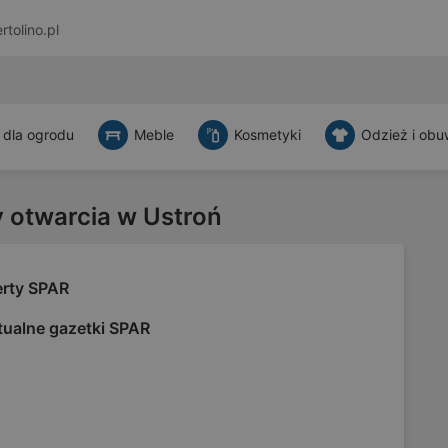
rtolino.pl
 dla ogrodu
Meble
Kosmetyki
Odzież i obu
y otwarcia w Ustroń
erty SPAR
tualne gazetki SPAR