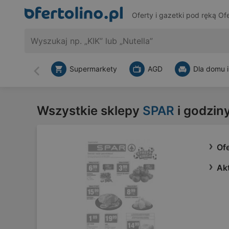
Oferty i gazetki pod ręką
Ofe
Supermarkety
AGD
Dla domu i
Wstecz
Wszystkie sklepy
SPAR
i godzin
Of
Ak