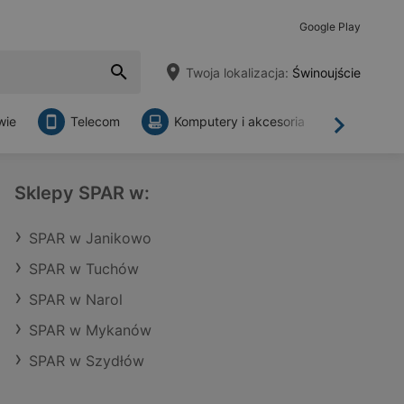
Google Play
Twoja lokalizacja:
Świnoujście
wie
Telecom
Komputery i akcesoria
Sklepy
Dalej
Sklepy SPAR w:
SPAR w Janikowo
SPAR w Tuchów
SPAR w Narol
SPAR w Mykanów
SPAR w Szydłów