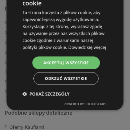
cookie
Dodatkowe łącza
Ta strona korzysta z plików cookie, aby
zapewnić lepszą wygodę użytkowania.
Oferty Delikatesy Centrum
Korzystając z tej strony, wyrażasz zgodę
Oferty Kaufland
na używanie przez nas wszystkich plików
cookie zgodnie z warunkami naszej
Oferty Aldi
polityki plików cookie.
Dowiedz się więcej
Aktualne gazetki Action
Aktualne gazetki POLOmarket
AKCEPTUJ WSZYSTKIE
Aktualne gazetki Auchan
ODRZUĆ WSZYSTKIE
Aktualne gazetki Selgros
Aktualne gazetki Aldi
POKAŻ SZCZEGÓŁY
POWERED BY COOKIESCRIPT
Podobne sklepy detaliczne
Oferty Kaufland