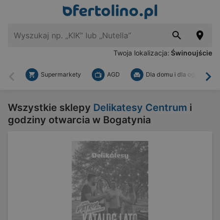
Twoja lokalizacja:
Świnoujście
Supermarkety
AGD
Dla domu i dla ogrodu
Wstecz
Dal
Wszystkie sklepy
Delikatesy Centrum
i
godziny otwarcia w Bogatynia