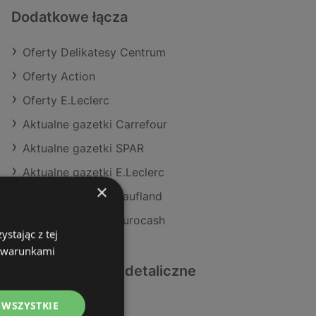
Dodatkowe łącza
Oferty Delikatesy Centrum
Oferty Action
Oferty E.Leclerc
Aktualne gazetki Carrefour
Aktualne gazetki SPAR
Aktualne gazetki E.Leclerc
×
Aktualne gazetki Kaufland
Aktualne gazetki Eurocash
stając z tej
z warunkami
Podobne sklepy detaliczne
 WSZYSTKIE
Oferty Aldi