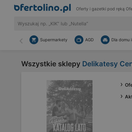
Oferty i gazetki pod ręką
Ofe
Supermarkety
AGD
Dla domu i
Wstecz
Wszystkie sklepy
Delikatesy Ce
Of
Ak