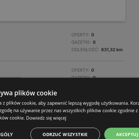
OFERTY:
0
GAZETKI:
0
ODLEGŁOŚĆ:
631,32 km
OFERTY:
0
GAZETKI:
0
ODLEGŁOŚĆ:
634,18 km
żywa plików cookie
a z plików cookie, aby zapewnić lepszą wygodę użytkowania. Korzy
 zgodę na używanie przez nas wszystkich plików cookie zgodnie 
ików cookie.
Dowiedz się więcej
EGÓŁY
ODRZUĆ WSZYSTKIE
AKCEPTUJ