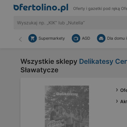
Oferty i gazetki pod ręką
Ofe
Supermarkety
AGD
Dla domu i
Wstecz
Wszystkie sklepy
Delikatesy Ce
Sławatycze
Of
Ak