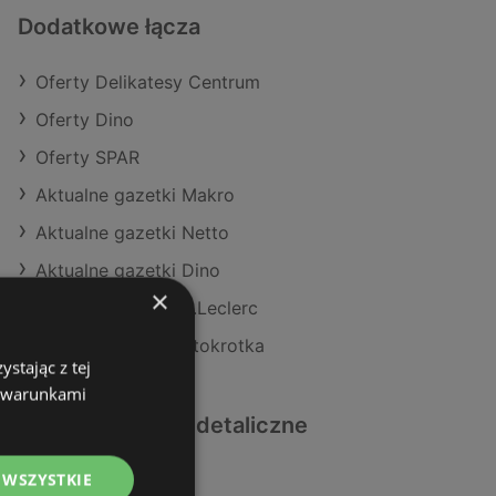
Dodatkowe łącza
Oferty Delikatesy Centrum
Oferty Dino
Oferty SPAR
Aktualne gazetki Makro
Aktualne gazetki Netto
Aktualne gazetki Dino
×
Aktualne gazetki E.Leclerc
Aktualne gazetki Stokrotka
stając z tej
z warunkami
Podobne sklepy detaliczne
 WSZYSTKIE
Oferty Action