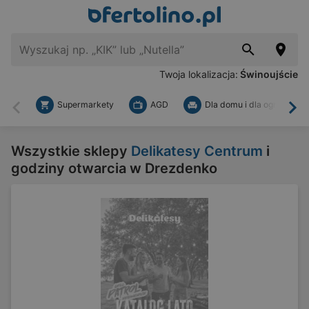
Twoja lokalizacja:
Świnoujście
Supermarkety
AGD
Dla domu i dla ogrodu
Wstecz
Dal
Wszystkie sklepy
Delikatesy Centrum
i
godziny otwarcia w Drezdenko