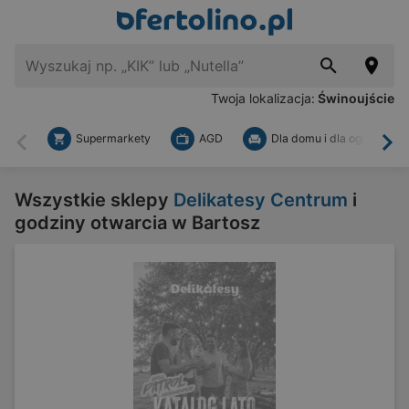
Twoja lokalizacja:
Świnoujście
Supermarkety
AGD
Dla domu i dla ogrodu
Wstecz
Dal
Wszystkie sklepy
Delikatesy Centrum
i
godziny otwarcia w Bartosz