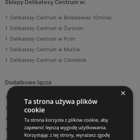
Sklepy Delikatesy Centrum w:
Delikatesy Centrum w Bolesławiec (Gmina)
Delikatesy Centrum w Żuromin
Delikatesy Centrum w Pcim
Delikatesy Centrum w Murów
Delikatesy Centrum w Chmielnik
Dodatkowe łącza
×
Oferty Delikatesy Centrum
Ta strona używa plików
cookie
Oferty Selgros
Oferty Dealz
Ta strona korzysta z plików cookie, aby
zapewnić lepszą wygodę użytkowania.
Aktualne gazetki Gram Market
Korzystając z tej strony, wyrażasz zgodę