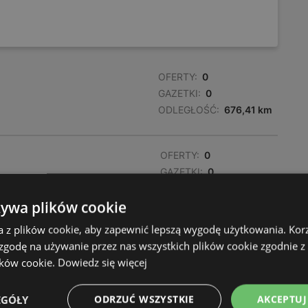
OFERTY:
0
GAZETKI:
0
ODLEGŁOŚĆ:
676,41 km
OFERTY:
0
GAZETKI:
0
ODLEGŁOŚĆ:
677,51 km
żywa plików cookie
a z plików cookie, aby zapewnić lepszą wygodę użytkowania. Korzy
OFERTY:
0
 zgodę na używanie przez nas wszystkich plików cookie zgodnie 
GAZETKI:
0
ików cookie.
Dowiedz się więcej
ODLEGŁOŚĆ:
677,51 km
EGÓŁY
ODRZUĆ WSZYSTKIE
AKCEPTUJ