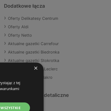
Dodatkowe łącza
Oferty Delikatesy Centrum
Oferty Aldi
Oferty Netto
Aktualne gazetki Carrefour
Aktualne gazetki Biedronka
Aktualne gazetki Stokrotka
×
Aktualne gazetki E.Leclerc
Aktualne gazetki Makro
stając z tej
z warunkami
Podobne sklepy detaliczne
Oferty Lidl
 WSZYSTKIE