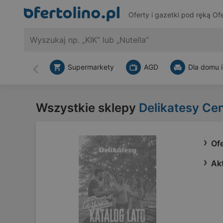
Oferty i gazetki pod ręką
Ofe
Supermarkety
AGD
Dla domu i
Wstecz
Wszystkie sklepy
Delikatesy Ce
Of
Ak