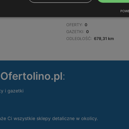
POWE
OFERTY:
0
GAZETKI:
0
ODLEGŁOŚĆ:
678,31 km
ę
Ofertolino.pl
:
ty i gazetki
 Ci wszystkie sklepy detaliczne w okolicy.