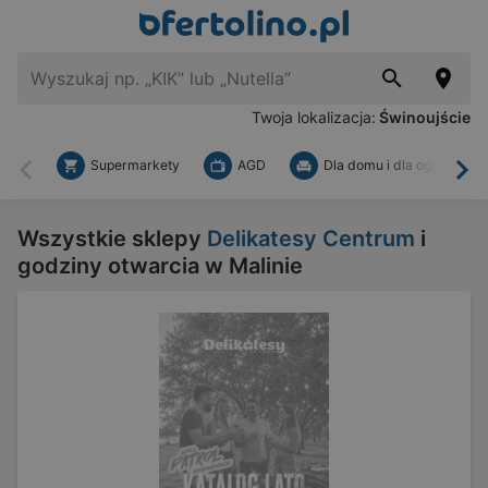
Twoja lokalizacja:
Świnoujście
Supermarkety
AGD
Dla domu i dla ogrodu
Wstecz
Dal
Wszystkie sklepy
Delikatesy Centrum
i
godziny otwarcia w Malinie