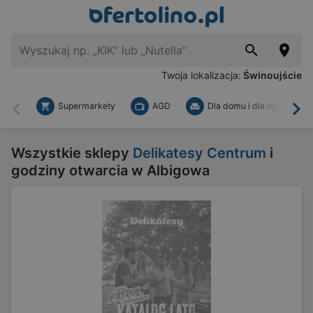
Twoja lokalizacja:
Świnoujście
Supermarkety
AGD
Dla domu i dla ogrodu
Wstecz
Dal
Wszystkie sklepy
Delikatesy Centrum
i
godziny otwarcia w Albigowa