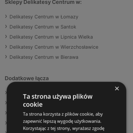
Sklepy Delikatesy Centrum w:
Delikatesy Centrum w Łomazy
Delikatesy Centrum w Santok
Delikatesy Centrum w Lipnica Wielka
Delikatesy Centrum w Wierzchosławice
Delikatesy Centrum w Bierawa
Dodatkowe łącza
×
Oferty Delikatesy Centrum
Ta strona używa plików
cookie
Oferty Stokrotka
Oferty Carrefour
Ta strona korzysta z plików cookie, aby
zapewnić lepszą wygodę użytkowania.
Aktualne gazetki Lidl
Korzystając z tej strony, wyrażasz zgodę