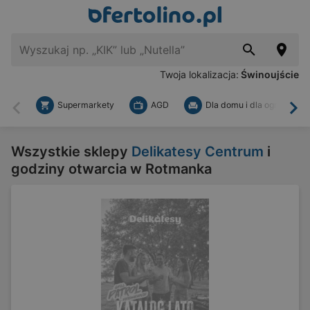
Twoja lokalizacja:
Świnoujście
Supermarkety
AGD
Dla domu i dla ogrodu
Wstecz
Dal
Wszystkie sklepy
Delikatesy Centrum
i
godziny otwarcia w Rotmanka