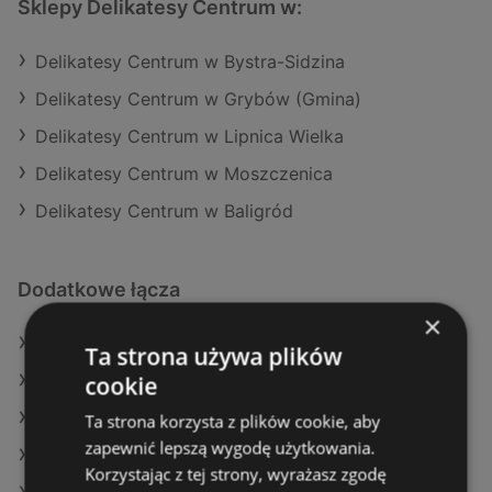
Sklepy Delikatesy Centrum w:
Delikatesy Centrum w Bystra-Sidzina
Delikatesy Centrum w Grybów (Gmina)
Delikatesy Centrum w Lipnica Wielka
Delikatesy Centrum w Moszczenica
Delikatesy Centrum w Baligród
Dodatkowe łącza
×
Oferty Delikatesy Centrum
Ta strona używa plików
cookie
Oferty Stokrotka
Oferty E.Leclerc
Ta strona korzysta z plików cookie, aby
zapewnić lepszą wygodę użytkowania.
Aktualne gazetki Netto
Korzystając z tej strony, wyrażasz zgodę