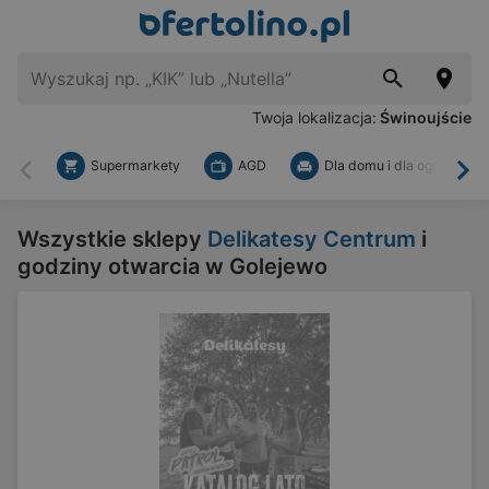
Twoja lokalizacja:
Świnoujście
Supermarkety
AGD
Dla domu i dla ogrodu
Wstecz
Dal
Wszystkie sklepy
Delikatesy Centrum
i
godziny otwarcia w Golejewo