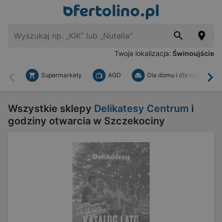
Twoja lokalizacja:
Świnoujście
Supermarkety
AGD
Dla domu i dla ogrodu
Wstecz
Dal
Wszystkie sklepy
Delikatesy Centrum
i
godziny otwarcia w Szczekociny