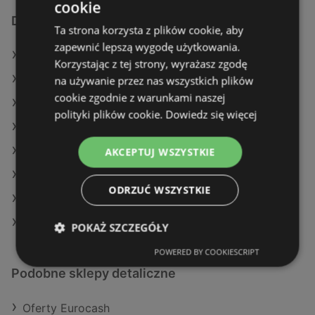
cookie
Dodatkowe łącza
Ta strona korzysta z plików cookie, aby
zapewnić lepszą wygodę użytkowania.
Oferty Delikatesy Centrum
Korzystając z tej strony, wyrażasz zgodę
Oferty Action
na używanie przez nas wszystkich plików
cookie zgodnie z warunkami naszej
Oferty Auchan
polityki plików cookie.
Dowiedz się więcej
Aktualne gazetki Dealz
Aktualne gazetki Makro
AKCEPTUJ WSZYSTKIE
Aktualne gazetki Action
ODRZUĆ WSZYSTKIE
Aktualne gazetki Aldi
Aktualne gazetki SPAR
POKAŻ SZCZEGÓŁY
POWERED BY COOKIESCRIPT
Podobne sklepy detaliczne
Oferty Eurocash