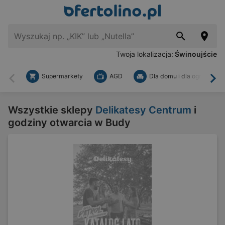
Twoja lokalizacja:
Świnoujście
Supermarkety
AGD
Dla domu i dla ogrodu
Wstecz
Dal
Wszystkie sklepy
Delikatesy Centrum
i
godziny otwarcia w Budy